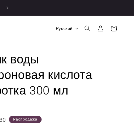
Я
Войти
Корзина
Русский
з
ы
к
к воды
роновая кислота
отка 300 мл
а
80
Распродажа
.