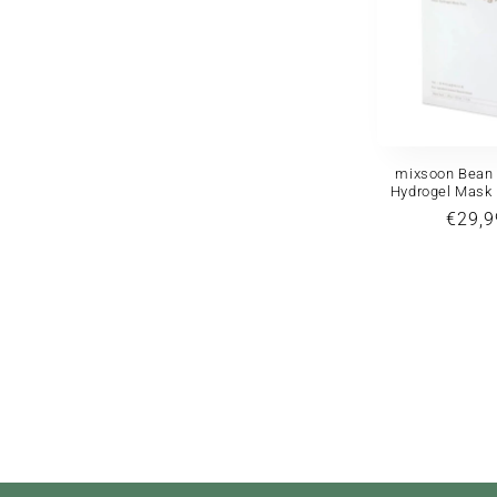
mixsoon Bean 
Hydrogel Mask 
Prix
€29,9
habit