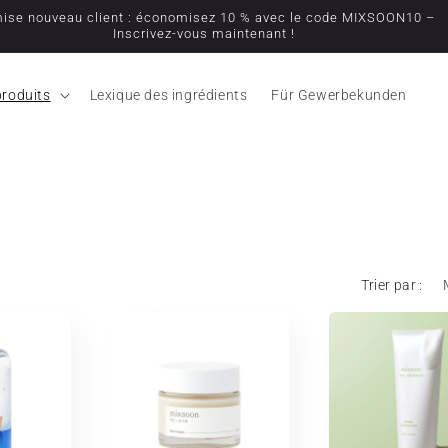
ise nouveau client : économisez 10 % avec le code MIXSOON10 –
Inscrivez-vous maintenant !
produits
Lexique des ingrédients
Für Gewerbekunden
Trier par :