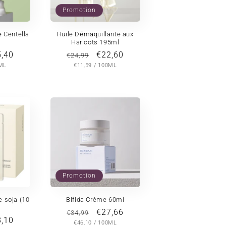
Promotion
 Centella
Huile Démaquillante aux
Haricots 195ml
x
,40
Prix
Prix
€22,60
€24,99
R
PRIX
PAR
motionnel
ML
habituel
€11,59
/
promotionnel
100ML
UNITAIRE
Promotion
e soja (10
Bifida Crème 60ml
Prix
Prix
€27,66
€34,99
x
,10
PRIX
PAR
habituel
€46,10
/
promotionnel
100ML