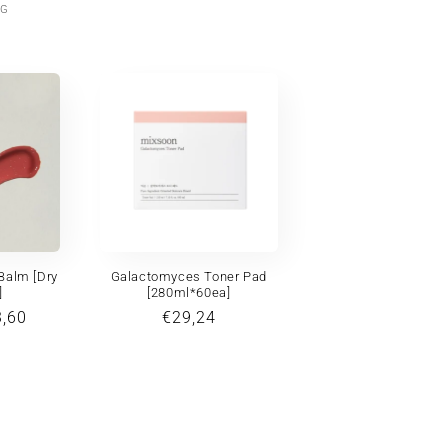
UNITAIRE
R
motionnel
0G
Balm [Dry
Galactomyces Toner Pad
]
[280ml*60ea]
x
,60
Prix
€29,24
motionnel
habituel