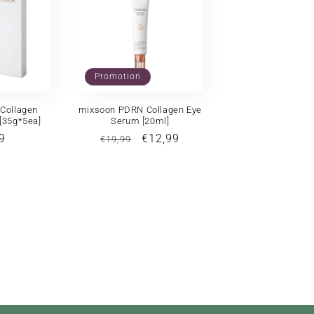
Promotion
Collagen
mixsoon PDRN Collagen Eye
[35g*5ea]
Serum [20ml]
9
Prix
Prix
€12,99
€19,99
uel
habituel
promotionnel