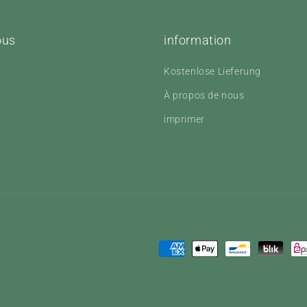
ous
information
Kostenlose Lieferung
m
Tok
À propos de nous
imprimer
Moyens
de
paiement